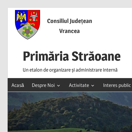
Skip
to
Consiliul Județean
content
Vrancea
Primăria Străoane
Un etalon de organizare și administrare internă
Acasă
Despre Noi
Activitate
Interes public