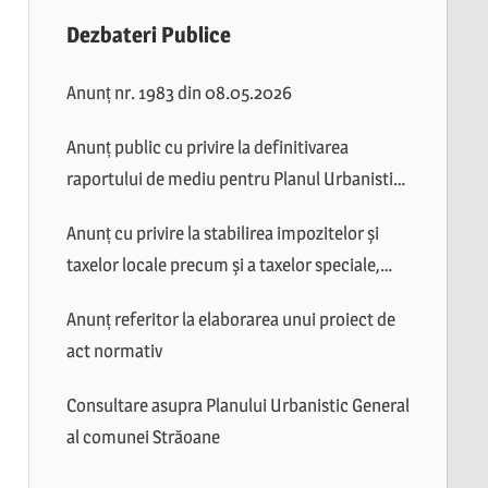
Dezbateri Publice
Anunț nr. 1983 din 08.05.2026
Anunț public cu privire la definitivarea
raportului de mediu pentru Planul Urbanistic
General al comunei Străoane
Anunț cu privire la stabilirea impozitelor și
taxelor locale precum și a taxelor speciale,
valabile în anul 2026
Anunț referitor la elaborarea unui proiect de
act normativ
Consultare asupra Planului Urbanistic General
al comunei Străoane