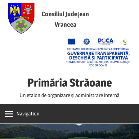
Skip
to
Consiliul Județean
content
Vrancea
Primăria Străoane
Un etalon de organizare și administrare internă
Navigation