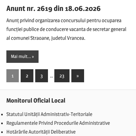
Anunt nr. 2619 din 18.06.2026
Anunț privind organizarea concursului pentru ocuparea
funcției publice de conducere vacanta de secretar general
al comunei Straoane, judetul Vrancea.
Mai mult...
Paginație
Next
1
2
3
…
23
»
Posts
articole
Monitorul Oficial Local
Statutul Unității Administrativ-Teritoriale
Regulamentele Privind Procedurile Administrative
Hotărârile Autorității Deliberative