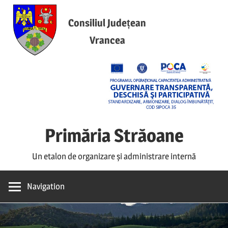
Skip
to
Consiliul Județean
content
Vrancea
Primăria Străoane
Un etalon de organizare și administrare internă
Navigation