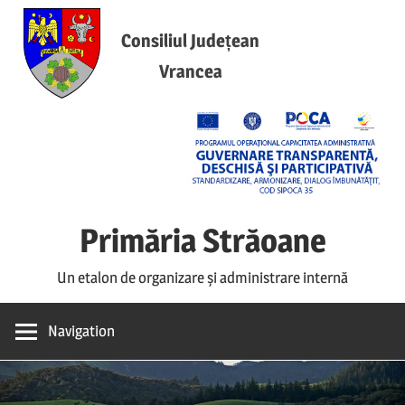
Skip
to
Consiliul Județean
content
Vrancea
Primăria Străoane
Un etalon de organizare și administrare internă
Navigation