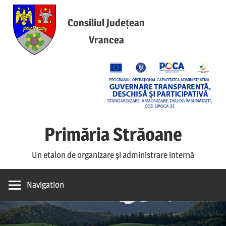
Skip
to
Consiliul Județean
content
Vrancea
Primăria Străoane
Un etalon de organizare și administrare internă
Navigation