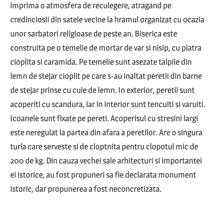
imprima o atmosfera de reculegere, atragand pe
credinciosii din satele vecine la hramul organizat cu ocazia
unor sarbatori religioase de peste an. Biserica este
construita pe o temelie de mortar de var si nisip, cu piatra
cioplita si caramida. Pe temelie sunt asezate talpile din
lemn de stejar cioplit pe care s-au inaltat peretii din barne
de stejar prinse cu cuie de lemn. In exterior, peretii sunt
acoperiti cu scandura, iar in interior sunt tencuiti si varuiti.
Icoanele sunt fixate pe pereti. Acoperisul cu stresini largi
este neregulat la partea din afara a peretilor. Are o singura
turla care serveste si de cloptnita pentru clopotul mic de
200 de kg. Din cauza vechei sale arhitecturi si importantei
ei istorice, au fost propuneri sa fie declarata monument
istoric, dar propunerea a fost neconcretizata.