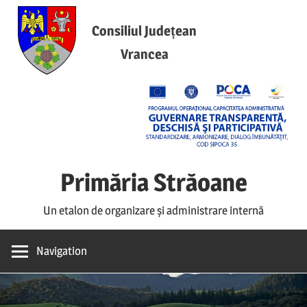
Skip
to
Consiliul Județean
content
Vrancea
Primăria Străoane
Un etalon de organizare și administrare internă
Navigation