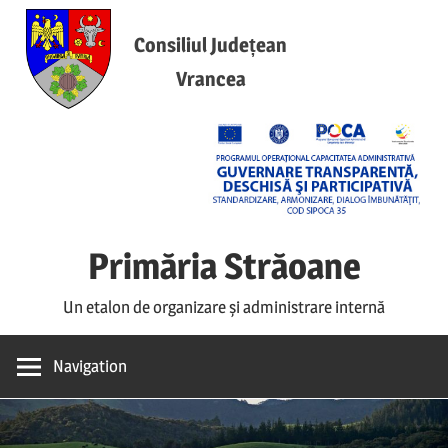
Skip
to
Consiliul Județean
content
Vrancea
Primăria Străoane
Un etalon de organizare și administrare internă
Navigation