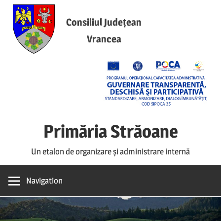
Skip
to
Consiliul Județean
content
Vrancea
Primăria Străoane
Un etalon de organizare și administrare internă
Navigation