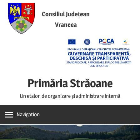
Skip
to
Consiliul Județean
content
Vrancea
Primăria Străoane
Un etalon de organizare și administrare internă
Navigation