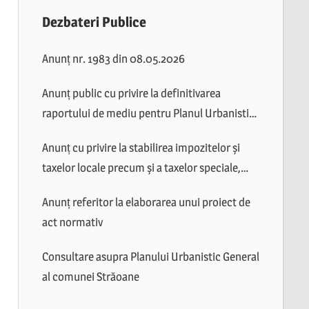
Dezbateri Publice
Anunț nr. 1983 din 08.05.2026
Anunț public cu privire la definitivarea
raportului de mediu pentru Planul Urbanistic
General al comunei Străoane
Anunț cu privire la stabilirea impozitelor și
taxelor locale precum și a taxelor speciale,
valabile în anul 2026
Anunț referitor la elaborarea unui proiect de
act normativ
Consultare asupra Planului Urbanistic General
al comunei Străoane