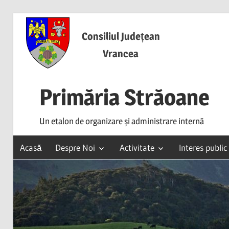
Skip
to
Consiliul Județean
content
Vrancea
Primăria Străoane
Un etalon de organizare și administrare internă
Acasă
Despre Noi
Activitate
Interes public