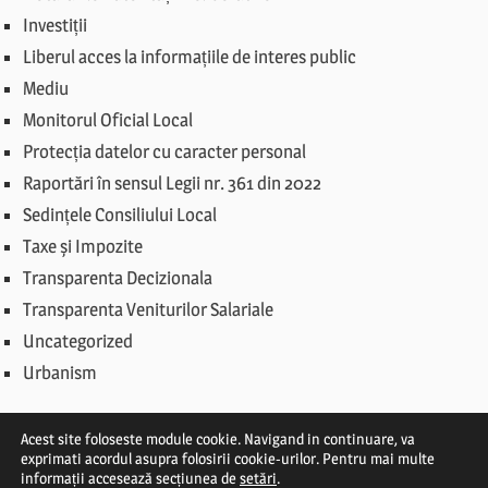
Investiții
Liberul acces la informațiile de interes public
Mediu
Monitorul Oficial Local
Protecția datelor cu caracter personal
Raportări în sensul Legii nr. 361 din 2022
Sedințele Consiliului Local
Taxe și Impozite
Transparenta Decizionala
Transparenta Veniturilor Salariale
Uncategorized
Urbanism
Acest site foloseste module cookie. Navigand in continuare, va
exprimati acordul asupra folosirii cookie-urilor. Pentru mai multe
informații accesează secțiunea de
setări
.
© Primăria Comunei Străoane 2019