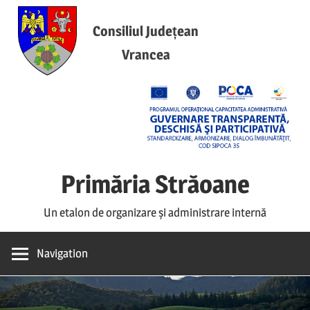
Skip
to
Consiliul Județean
content
Vrancea
Primăria Străoane
Un etalon de organizare și administrare internă
Navigation