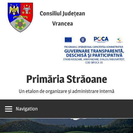
Skip
to
Consiliul Județean
content
Vrancea
Primăria Străoane
Un etalon de organizare și administrare internă
Navigation