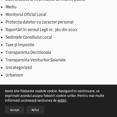
Mediu
Monitorul Oficial Local
Protecția datelor cu caracter personal
Raportări în sensul Legii nr. 361 din 2022
Sedințele Consiliului Local
Taxe și Impozite
Transparenta Decizionala
Transparenta Veniturilor Salariale
Uncategorized
Urbanism
Acest site foloseste module cookie. Navigand in continuare, va
exprimati acordul asupra folosirii cookie-urilor. Pentru mai multe
informații accesează secțiunea de
setări
.
© Primăria Comunei Străoane 2019
Accept
Refuz