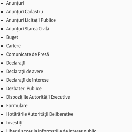
Anunțuri
Anunțuri Cadastru
Anunțuri Licitații Publice
Anunțuri Starea Civilă
Buget
Cariere
Comunicate de Presă
Declarații
Declarații de avere
Declarații de interese
Dezbateri Publice
Dispozițiile Autorității Executive
Formulare
Hotărârile Autorității Deliberative
Investiții
Liberul acces la informațiile de interes public