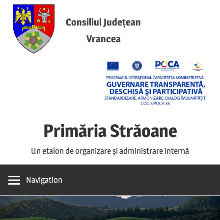
Skip
to
Consiliul Județean
content
Vrancea
Primăria Străoane
Un etalon de organizare și administrare internă
Navigation