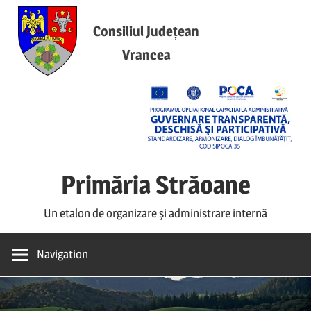
Skip
to
Consiliul Județean
content
Vrancea
Primăria Străoane
Un etalon de organizare și administrare internă
Navigation