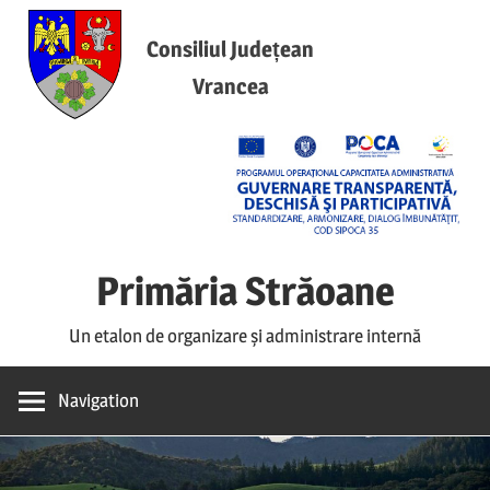
Skip
to
Consiliul Județean
content
Vrancea
Primăria Străoane
Un etalon de organizare și administrare internă
Navigation