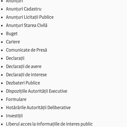
Anunțuri
Anunțuri Cadastru
Anunțuri Licitații Publice
Anunțuri Starea Civilă
Buget
Cariere
Comunicate de Presă
Declarații
Declarații de avere
Declarații de interese
Dezbateri Publice
Dispozițiile Autorității Executive
Formulare
Hotărârile Autorității Deliberative
Investiții
Liberul acces la informațiile de interes public