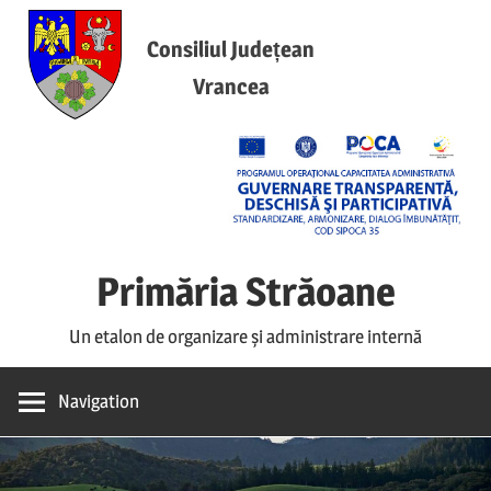
Skip
to
Consiliul Județean
content
Vrancea
Primăria Străoane
Un etalon de organizare și administrare internă
Navigation