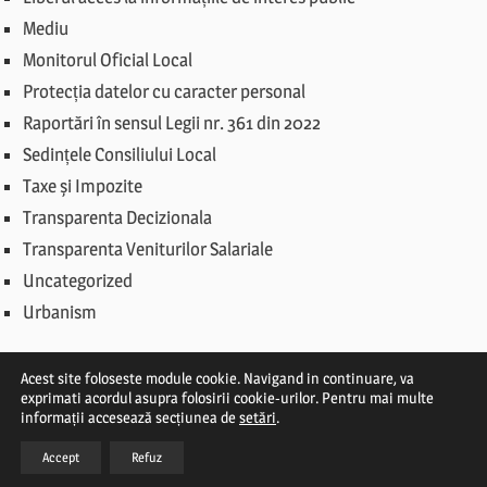
Mediu
Monitorul Oficial Local
Protecția datelor cu caracter personal
Raportări în sensul Legii nr. 361 din 2022
Sedințele Consiliului Local
Taxe și Impozite
Transparenta Decizionala
Transparenta Veniturilor Salariale
Uncategorized
Urbanism
Acest site foloseste module cookie. Navigand in continuare, va
exprimati acordul asupra folosirii cookie-urilor. Pentru mai multe
informații accesează secțiunea de
setări
.
© Primăria Comunei Străoane 2019
Accept
Refuz