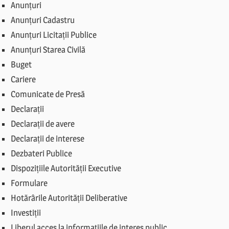
Anunțuri
Anunțuri Cadastru
Anunțuri Licitații Publice
Anunțuri Starea Civilă
Buget
Cariere
Comunicate de Presă
Declarații
Declarații de avere
Declarații de interese
Dezbateri Publice
Dispozițiile Autorității Executive
Formulare
Hotărârile Autorității Deliberative
Investiții
Liberul acces la informațiile de interes public