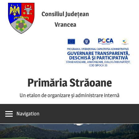
Skip
to
Consiliul Județean
content
Vrancea
Primăria Străoane
Un etalon de organizare și administrare internă
Navigation