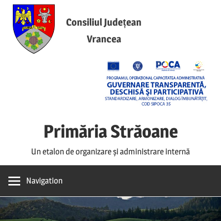
Skip
to
Consiliul Județean
content
Vrancea
Primăria Străoane
Un etalon de organizare și administrare internă
Navigation