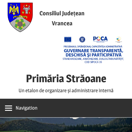
Skip
to
Consiliul Județean
content
Vrancea
Primăria Străoane
Un etalon de organizare și administrare internă
Navigation