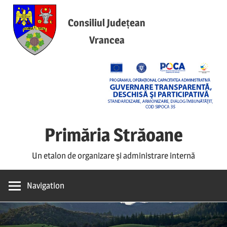
Skip
to
Consiliul Județean
content
Vrancea
Primăria Străoane
Un etalon de organizare și administrare internă
Navigation