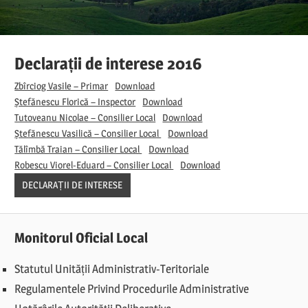
Declarații de interese 2016
Zbîrciog Vasile – Primar
Download
Ștefănescu Florică – Inspector
Download
Tutoveanu Nicolae – Consilier Local
Download
Ștefănescu Vasilică – Consilier Local
Download
Tălîmbă Traian – Consilier Local
Download
Robescu Viorel-Eduard – Consilier Local
Download
DECLARAȚII DE INTERESE
Monitorul Oficial Local
Statutul Unității Administrativ-Teritoriale
Regulamentele Privind Procedurile Administrative