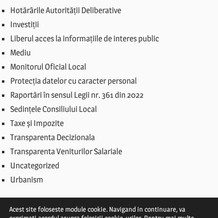
Hotărârile Autorității Deliberative
Investiții
Liberul acces la informațiile de interes public
Mediu
Monitorul Oficial Local
Protecția datelor cu caracter personal
Raportări în sensul Legii nr. 361 din 2022
Sedințele Consiliului Local
Taxe și Impozite
Transparenta Decizionala
Transparenta Veniturilor Salariale
Uncategorized
Urbanism
Acest site foloseste module cookie. Navigand in continuare, va
exprimati acordul asupra folosirii cookie-urilor. Pentru mai multe