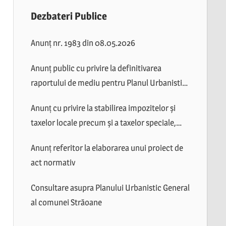
Dezbateri Publice
Anunț nr. 1983 din 08.05.2026
Anunț public cu privire la definitivarea
raportului de mediu pentru Planul Urbanistic
General al comunei Străoane
Anunț cu privire la stabilirea impozitelor și
taxelor locale precum și a taxelor speciale,
valabile în anul 2026
Anunț referitor la elaborarea unui proiect de
act normativ
Consultare asupra Planului Urbanistic General
al comunei Străoane