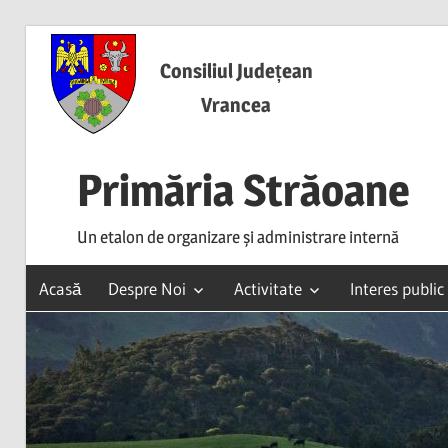
Skip
to
Consiliul Județean
content
Vrancea
Primăria Străoane
Un etalon de organizare și administrare internă
Acasă
Despre Noi
Activitate
Interes public