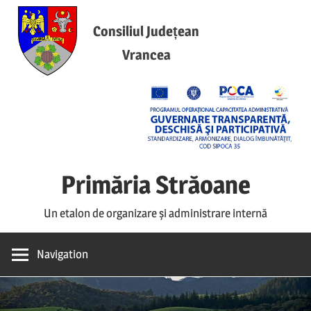
Skip
to
Consiliul Județean
content
Vrancea
Primăria Străoane
Un etalon de organizare și administrare internă
Navigation