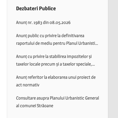
Dezbateri Publice
Anunț nr. 1983 din 08.05.2026
Anunț public cu privire la definitivarea
raportului de mediu pentru Planul Urbanistic
General al comunei Străoane
Anunț cu privire la stabilirea impozitelor și
taxelor locale precum și a taxelor speciale,
valabile în anul 2026
Anunț referitor la elaborarea unui proiect de
act normativ
Consultare asupra Planului Urbanistic General
al comunei Străoane