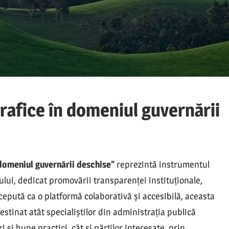
rafice în domeniul guvernării
 domeniul guvernării deschise”
reprezintă instrumentul
ului, dedicat promovării transparenței instituționale,
cepută ca o platformă colaborativă și accesibilă, aceasta
estinat atât specialiștilor din administrația publică
i și bune practici, cât și părților interesate, prin