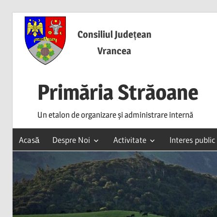
Skip
to
Consiliul Județean
content
Vrancea
Primăria Străoane
Un etalon de organizare și administrare internă
Acasă
Despre Noi
Activitate
Interes public