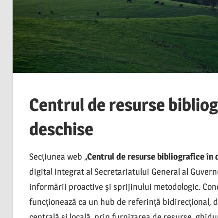
Centrul de resurse bibliog
deschise
Secțiunea web „
Centrul de resurse bibliografice în
digital integrat al Secretariatului General al Guvern
informării proactive și sprijinului metodologic. Con
funcționează ca un hub de referință bidirecțional, d
centrală și locală, prin furnizarea de resurse, ghidur