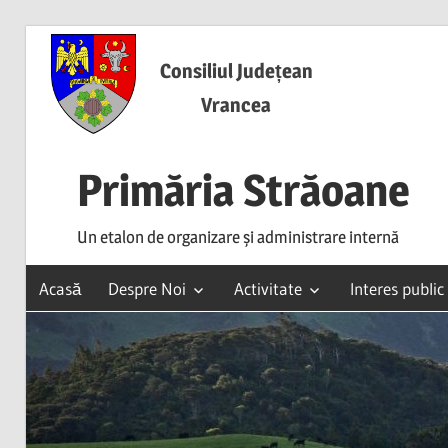
Skip
to
Consiliul Județean
content
Vrancea
Primăria Străoane
Un etalon de organizare și administrare internă
Acasă
Despre Noi
Activitate
Interes public