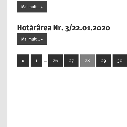
Mai mult...
Hotărârea Nr. 3/22.01.2020
Mai mult...
Paginație
Previous
«
1
…
26
27
28
29
30
Posts
articole