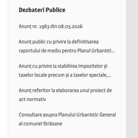
Dezbateri Publice
Anunț nr. 1983 din 08.05.2026
Anunț public cu privire la definitivarea
raportului de mediu pentru Planul Urbanistic
General al comunei Străoane
Anunț cu privire la stabilirea impozitelor și
taxelor locale precum și a taxelor speciale,
valabile în anul 2026
Anunț referitor la elaborarea unui proiect de
act normativ
Consultare asupra Planului Urbanistic General
al comunei Străoane